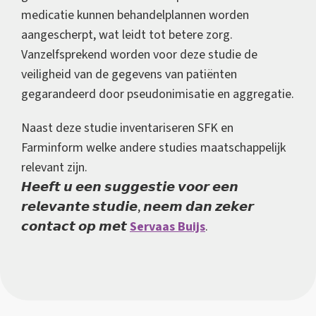
medicatie kunnen behandelplannen worden
aangescherpt, wat leidt tot betere zorg.
Vanzelfsprekend worden voor deze studie de
veiligheid van de gegevens van patiënten
gegarandeerd door pseudonimisatie en aggregatie.
Naast deze studie inventariseren SFK en
Farminform welke andere studies maatschappelijk
relevant zijn.
𝙃𝙚𝙚𝙛𝙩 𝙪 𝙚𝙚𝙣 𝙨𝙪𝙜𝙜𝙚𝙨𝙩𝙞𝙚 𝙫𝙤𝙤𝙧 𝙚𝙚𝙣
𝙧𝙚𝙡𝙚𝙫𝙖𝙣𝙩𝙚 𝙨𝙩𝙪𝙙𝙞𝙚, 𝙣𝙚𝙚𝙢 𝙙𝙖𝙣 𝙯𝙚𝙠𝙚𝙧
𝙘𝙤𝙣𝙩𝙖𝙘𝙩 𝙤𝙥 𝙢𝙚𝙩
Servaas Buijs
.